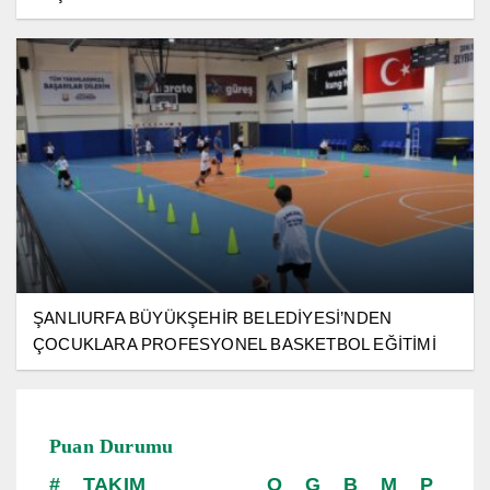
ŞANLIURFA BÜYÜKŞEHİR BELEDİYESİ’NDEN
ÇOCUKLARA PROFESYONEL BASKETBOL EĞİTİMİ
Puan Durumu
TAKIM
O
G
B
M
P