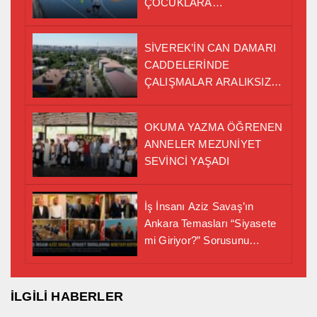
ÇOCUKLARA
PROFESYONEL
BASKETBOL EĞİTİMİ
SİVEREK’İN CAN DAMARI
CADDELERİNDE
ÇALIŞMALAR ARALIKSIZ
SÜRÜYOR
OKUMA YAZMA ÖĞRENEN
ANNELER MEZUNİYET
SEVİNCİ YAŞADI
İş İnsanı Aziz Savaş’ın
Ankara Temasları “Siyasete
mi Giriyor?” Sorusunu
Gündeme Taşıd ı
İLGİLİ HABERLER