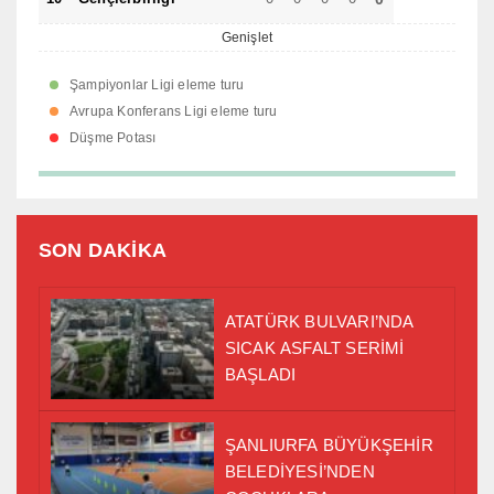
Genişlet
Şampiyonlar Ligi eleme turu
Avrupa Konferans Ligi eleme turu
Düşme Potası
SON DAKİKA
ATATÜRK BULVARI’NDA
SICAK ASFALT SERİMİ
BAŞLADI
ŞANLIURFA BÜYÜKŞEHİR
BELEDİYESİ’NDEN