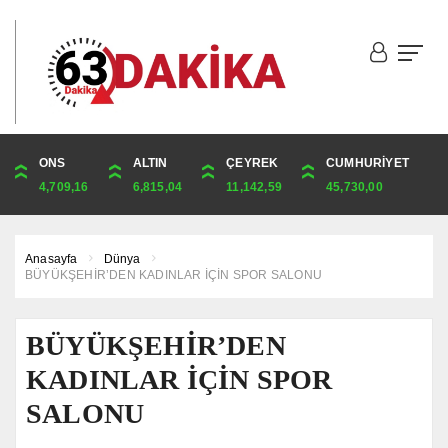
DOLAR
ONS
EURO
ALTIN
ALTIN
ÇEYREK
BIST
CUMHURİYET
44,9817
4,709,16
52,7583
6,815,04
6,815,04
11,142,59
1.841,78
45,730,00
Anasayfa
Dünya
BÜYÜKŞEHİR’DEN KADINLAR İÇİN SPOR SALONU
BÜYÜKŞEHİR’DEN
KADINLAR İÇİN SPOR
SALONU