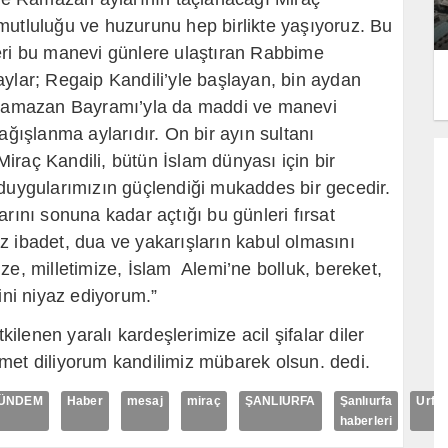
mutluluğu ve huzurunu hep birlikte yaşıyoruz. Bu
eri bu manevi günlere ulaştıran Rabbime
aylar; Regaip Kandili’yle başlayan, bin aydan
, Ramazan Bayramı’yla da maddi ve manevi
ışlanma aylarıdır. On bir ayın sultanı
Miraç Kandil
i, bütün İslam dünyası için bir
 duygularımızın güçlendiği mukaddes bir gecedir.
rını sonuna kadar açtığı bu günleri fırsat
z ibadet, dua ve yakarışların kabul olmasını
ze, milletimize, İslam Alemi’ne bolluk, bereket,
ini niyaz ediyorum.”
lenen yaralı kardeşlerimize acil şifalar diler
met diliyorum kandilimiz mübarek olsun. dedi.
ÜNDEM
Haber
mesaj
miraç
ŞANLIURFA
Şanlıurfa
Urfa
haberleri