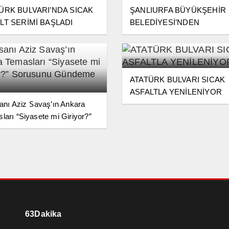
ÜRK BULVARI’NDA SICAK
ŞANLIURFA BÜYÜKŞEHİR
LT SERİMİ BAŞLADI
BELEDİYESİ’NDEN
ÇOCUKLARA PROFESYON
BASKETBOL EĞİTİMİ
ATATÜRK BULVARI SICAK
ASFALTLA YENİLENİYOR
sanı Aziz Savaş’ın Ankara
ları “Siyasete mi Giriyor?”
unu Gündeme Taşıd ı
63Dakika