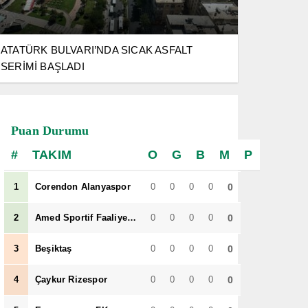
ATATÜRK BULVARI’NDA SICAK ASFALT
SERİMİ BAŞLADI
Puan Durumu
TAKIM
O
G
B
M
P
1
Corendon Alanyaspor
0
0
0
0
0
2
Amed Sportif Faaliyetler
0
0
0
0
0
3
Beşiktaş
0
0
0
0
0
Urfa
4
Çaykur Rizespor
0
0
0
0
0
haber