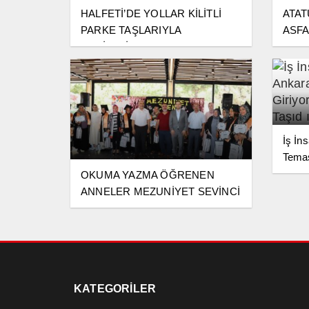
HALFETİ’DE YOLLAR KİLİTLİ
ATAT
PARKE TAŞLARIYLA
ASFA
YENİLENİYOR
İş İn
Temas
Sorus
OKUMA YAZMA ÖĞRENEN
ANNELER MEZUNİYET SEVİNCİ
YAŞADI
KATEGORİLER