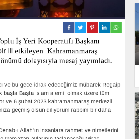
Toplu İş Yeri Kooperatifi Başkanı
r ili
etkileyen Kahramanmaraş
 dönümü dolayısıyla mesaj yayımladı.
cı ve bu gece idrak edeceğimiz
mübarek
Regaip
rak başta Başta islam alemi olmak üzere tüm
diyor ve 6 şubat 2023 kahramanmaraş merkezli
ıza geçmiş olsun diliyorum rabbim bir daha
enab-ı Allah’ın insanlara rahmet ve nimetlerini
e Ramazan aylarının taçlanacağı Miraç