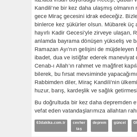
Kandili’ne bir kez daha ulaşmış olmanın 
gece Miraç gecesini idrak edeceğiz. Bizl
binlerce kez şükürler olsun. Mübarek üç 
hayırlı Kadir Gecesi’yle zirveye ulaşan
anlamda bayrama dönüşen yükseliş ve bağ
Ramazan Ayı’nın gelişini de müjdeleyen
ibadet, dua ve istiğfar ederek maneviyat
Cenab-ı Allah’ın rahmet ve mağfiret kapıla
bilerek, bu fırsat mevsiminde yapacağımı
Rabbimden diler, Miraç Kandili’nin ülkemi
huzur, barış, kardeşlik ve sağlık getirmes
Bu doğrultuda bir kez daha depremden etki
vefat eden vatandaşlarımıza allahtan rah
63dakika.com.tr
cevher
deprem
güncel
G
taş