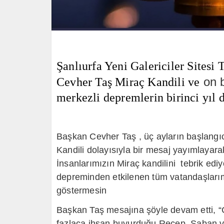
Şanlıurfa Yeni Galericiler Sitesi 
on bi
Cevher Taş Miraç Kandili ve
merkezli depremlerin birinci yıl
Başkan Cevher Taş , üç ayların başlangı
Kandili dolayısıyla bir mesaj yayımlaya
İnsanlarımızın Miraç kandilini tebrik e
depreminden etkilenen tüm vatandaşlarım
göstermesin
Başkan Taş mesajına şöyle devam etti, “C
fazlaca ihsan buyurduğu Recep, Şaban v