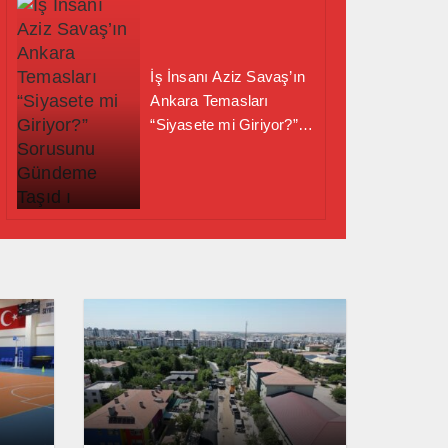
İş İnsanı Aziz Savaş’ın
Ankara Temasları
“Siyasete mi Giriyor?”
Sorusunu Gündeme
Taşıd ı