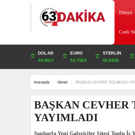
Dünya
Canlı S
DOLAR
ONS
EURO
ALTIN
STERLİN
ÇEYREK
44,9817
4,709,16
52,7583
6,815,04
60,8928
11,142,59
Anasayfa
Genel
BAŞKAN CEVHER TAŞ MESAJ YA
BAŞKAN CEVHER 
YAYIMLADI
Şanlıurfa Yeni Galericiler Sitesi Toplu İş