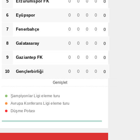
5
Erzurumspor FK
0
0
0
0
0
6
Eyüpspor
0
0
0
0
0
7
Fenerbahçe
0
0
0
0
0
8
Galatasaray
0
0
0
0
0
9
Gaziantep FK
0
0
0
0
0
10
Gençlerbirliği
0
0
0
0
0
Genişlet
Şampiyonlar Ligi eleme turu
Avrupa Konferans Ligi eleme turu
Düşme Potası