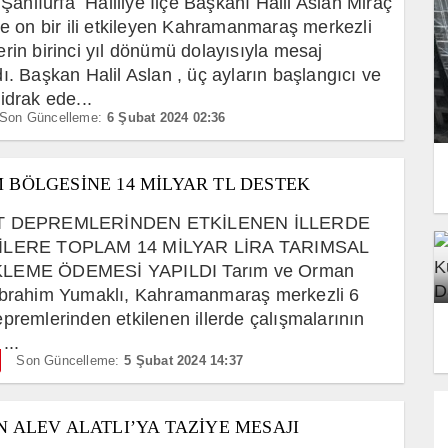
i Şanlıurfa Haliliye İlçe Başkanı Halil Aslan Miraç
ve on bir ili etkileyen Kahramanmaraş merkezli
rin birinci yıl dönümü dolayısıyla mesaj
ı. Başkan Halil Aslan , üç ayların başlangıcı ve
idrak ede...
Son Güncelleme:
6 Şubat 2024 02:36
 BÖLGESİNE 14 MİLYAR TL DESTEK
T DEPREMLERİNDEN ETKİLENEN İLLERDE
İLERE TOPLAM 14 MİLYAR LİRA TARIMSAL
LEME ÖDEMESİ YAPILDI Tarım ve Orman
İbrahim Yumaklı, Kahramanmaraş merkezli 6
premlerinden etkilenen illerde çalışmalarının
...
Son Güncelleme:
5 Şubat 2024 14:37
N ALEV ALATLI’YA TAZİYE MESAJI