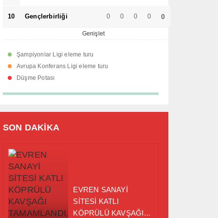
10
Gençlerbirliği
0
0
0
0
0
Genişlet
Şampiyonlar Ligi eleme turu
Avrupa Konferans Ligi eleme turu
Düşme Potası
SON DAKİKA
EVREN SANAYİ
SİTESİ KATLI
KÖPRÜLÜ KAVŞAĞI