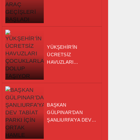
TAMAMLANDI, ARAÇ
GEÇİŞLERİ BAŞLADI
YÜKŞEHİR’İN
ÜCRETSİZ
HAVUZLARI
ÇOCUKLARLA DOLUP
TAŞIYOR
BAŞKAN
GÜLPINAR’DAN
ŞANLIURFA’YA DEV
TABİAT PARKI İÇİN
ORTAK HAMLE