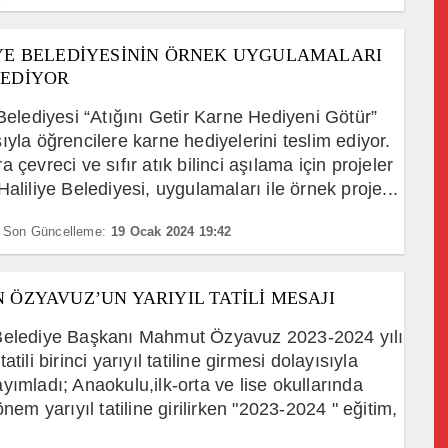
YE BELEDİYESİNİN ÖRNEK UYGULAMALARI
EDİYOR
 Belediyesi “Atığını Getir Karne Hediyeni Götür”
ıyla öğrencilere karne hediyelerini teslim ediyor.
 çevreci ve sıfır atık bilinci aşılama için projeler
Haliliye Belediyesi, uygulamaları ile örnek proje...
Son Güncelleme:
19 Ocak 2024 19:42
 ÖZYAVUZ’UN YARIYIL TATİLİ MESAJI
Belediye Başkanı Mahmut Özyavuz 2023-2024 yılı
atili birinci yarıyıl tatiline girmesi dolayısıyla
yımladı; Anaokulu,ilk-orta ve lise okullarında
önem yarıyıl tatiline girilirken "2023-2024 " eğitim,