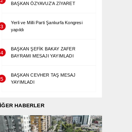
2
BAŞKAN ÖZYAVUZ’A ZİYARET
Yerli ve Milli Parti Şanlıurfa Kongresi
3
yapıldı
BAŞKAN ŞEFİK BAKAY ZAFER
4
BAYRAMI MESAJI YAYIMLADI
BAŞKAN CEVHER TAŞ MESAJ
5
YAYIMLADI
İĞER HABERLER