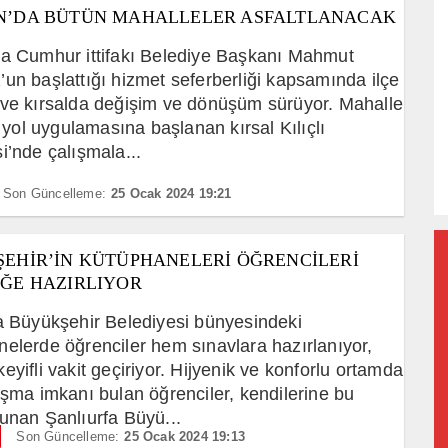
’DA BÜTÜN MAHALLELER ASFALTLANACAK
a Cumhur ittifakı Belediye Başkanı Mahmut
un başlattığı hizmet seferberliği kapsamında ilçe
ve kırsalda değişim ve dönüşüm sürüyor. Mahalle
t yol uygulamasına başlanan kırsal Kılıçlı
i’nde çalışmala...
Son Güncelleme:
25 Ocak 2024 19:21
EHİR’İN KÜTÜPHANELERİ ÖĞRENCİLERİ
ĞE HAZIRLIYOR
a Büyükşehir Belediyesi bünyesindeki
elerde öğrenciler hem sınavlara hazırlanıyor,
eyifli vakit geçiriyor. Hijyenik ve konforlu ortamda
ışma imkanı bulan öğrenciler, kendilerine bu
unan Şanlıurfa Büyü...
Son Güncelleme:
25 Ocak 2024 19:13