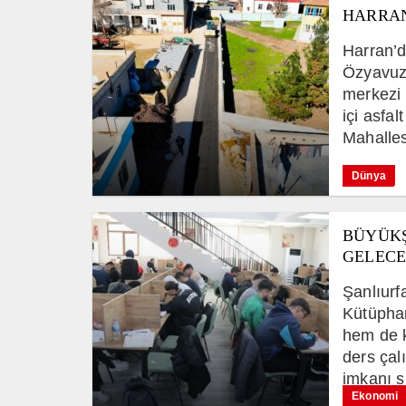
HARRAN
Harran’d
Özyavuz’
merkezi 
içi asfal
Mahalles
Dünya
BÜYÜKŞ
GELECE
Şanlıurf
Kütüphan
hem de k
ders çal
imkanı s
Ekonomi