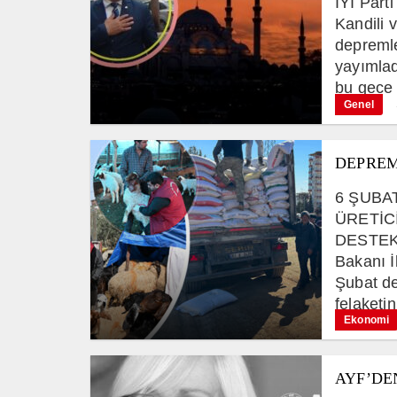
İYİ Part
Kandili 
depremle
yayımlad
bu gece 
Genel
DEPREM
6 ŞUBA
ÜRETİC
DESTEK
Bakanı 
Şubat de
felaketin 
Ekonomi
AYF’DE