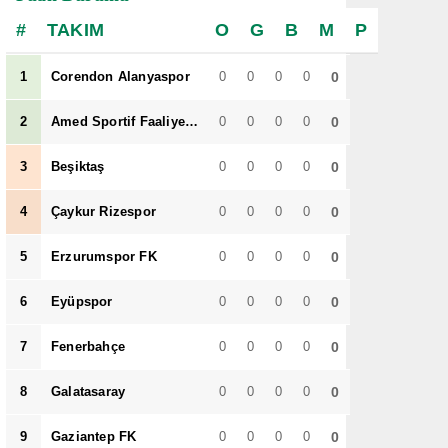
TAKIM
O
G
B
M
P
1
Corendon Alanyaspor
0
0
0
0
0
2
Amed Sportif Faaliyetler
0
0
0
0
0
3
Beşiktaş
0
0
0
0
0
4
Çaykur Rizespor
0
0
0
0
0
5
Erzurumspor FK
0
0
0
0
0
6
Eyüpspor
0
0
0
0
0
7
Fenerbahçe
0
0
0
0
0
8
Galatasaray
0
0
0
0
0
9
Gaziantep FK
0
0
0
0
0