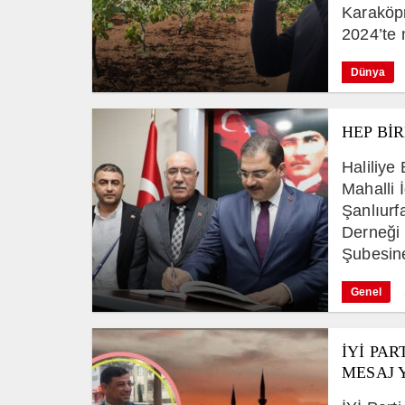
Karaköpr
2024’te m
Dünya
HEP Bİ
Haliliye
Mahalli İ
Şanlıurf
Derneği 
Şubesine
Genel
İYİ PAR
MESAJ 