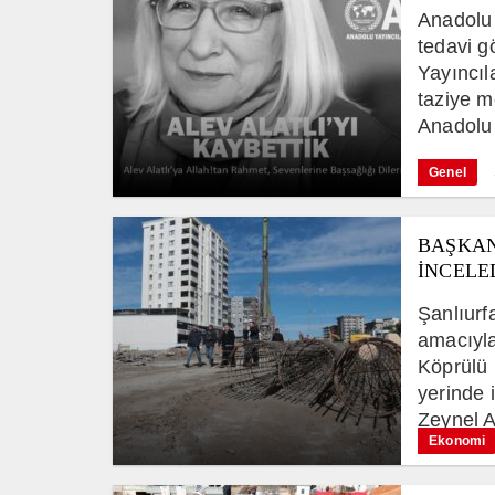
Anadolu 
tedavi g
Yayıncı
taziye m
Anadolu 
Genel
BAŞKAN
İNCELE
Şanlıurf
amacıyla
Köprülü 
yerinde 
Zeynel A
Ekonomi