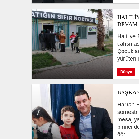
HALİLİ
DEVAM 
Haliliye
çalışmas
Çocuklara
yürüten 
Dünya
BAŞKAN
Harran 
sömestr t
mesaj ya
birinci d
öğr...