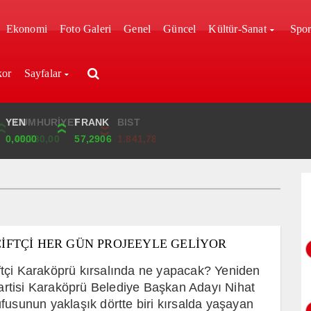
Ekonomi
Foto Galeri
Genel
Güncel
Kültür-Sanat
Spo
kor
Sayfalar
YEN
CUMHURİYET
FRANK
BIST
0,0000
45,730,00
57,2906
1.841,78
ÇİFTÇİ HER GÜN PROJEEYLE GELİYOR
ftçi Karaköprü kırsalında ne yapacak? Yeniden
rtisi Karaköprü Belediye Başkan Adayı Nihat
nüfusunun yaklaşık dörtte biri kırsalda yaşayan