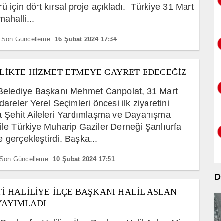
ü için dört kırsal proje açıkladı. Türkiye 31 Mart
ahalli...
Son Güncelleme:
16 Şubat 2024 17:34
RLİKTE HİZMET ETMEYE GAYRET EDECEĞİZ
 Belediye Başkanı Mehmet Canpolat, 31 Mart
dareler Yerel Seçimleri öncesi ilk ziyaretini
a Şehit Aileleri Yardımlaşma ve Dayanışma
ile Türkiye Muharip Gaziler Derneği Şanlıurfa
 gerçekleştirdi. Başka...
Son Güncelleme:
10 Şubat 2024 17:51
D
Tİ HALİLİYE İLÇE BAŞKANI HALİL ASLAN
YAYIMLADI