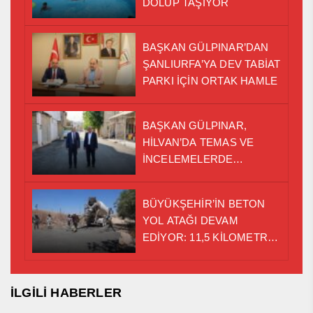
DOLUP TAŞIYOR
BAŞKAN GÜLPINAR’DAN
ŞANLIURFA’YA DEV TABİAT
PARKI İÇİN ORTAK HAMLE
BAŞKAN GÜLPINAR,
HİLVAN’DA TEMAS VE
İNCELEMELERDE
BULUNDU
BÜYÜKŞEHİR’İN BETON
YOL ATAĞI DEVAM
EDİYOR: 11,5 KİLOMETRE
TAMAMLANDI
İLGİLİ HABERLER