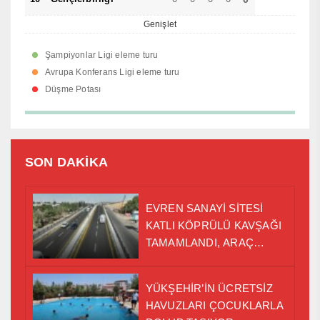
Genişlet
Şampiyonlar Ligi eleme turu
Avrupa Konferans Ligi eleme turu
Düşme Potası
SON DAKİKA
EVREN SANAYİ SİTESİ
KATLI KÖPRÜLÜ KAVŞAĞI
TAMAMLANDI, ARAÇ
GEÇİŞLERİ BAŞLADI
YÜKŞEHİR’İN ÜCRETSİZ
HAVUZLARI ÇOCUKLARLA