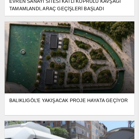
EVREN SANAYİ SİTESİ KATLI KÖPRÜLÜ KAVŞAĞI
TAMAMLANDI, ARAÇ GEÇİŞLERİ BAŞLADI
BALIKLIGÖL’E YAKIŞACAK PROJE HAYATA GEÇİYOR