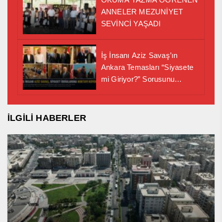
ANNELER MEZUNİYET
SEVİNCİ YAŞADI
İş İnsanı Aziz Savaş’ın
Ankara Temasları “Siyasete
mi Giriyor?” Sorusunu
Gündeme Taşıd ı
İLGİLİ HABERLER