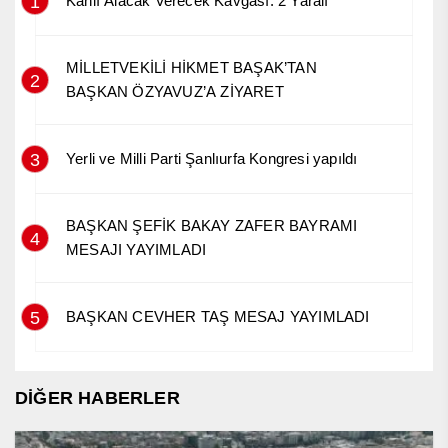
1
Kanlı Alacak Verecek Kavgası: 2 Yaralı
MİLLETVEKİLİ HİKMET BAŞAK’TAN
2
BAŞKAN ÖZYAVUZ’A ZİYARET
3
Yerli ve Milli Parti Şanlıurfa Kongresi yapıldı
BAŞKAN ŞEFİK BAKAY ZAFER BAYRAMI
4
MESAJI YAYIMLADI
5
BAŞKAN CEVHER TAŞ MESAJ YAYIMLADI
DİĞER HABERLER