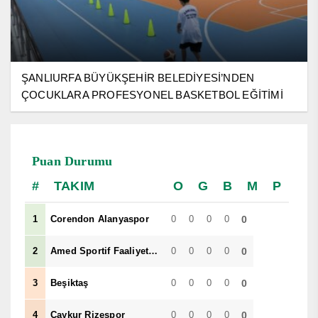
ŞANLIURFA BÜYÜKŞEHİR BELEDİYESİ’NDEN
ÇOCUKLARA PROFESYONEL BASKETBOL EĞİTİMİ
Puan Durumu
TAKIM
O
G
B
M
P
1
Corendon Alanyaspor
0
0
0
0
0
2
Amed Sportif Faaliyetler
0
0
0
0
0
3
Beşiktaş
0
0
0
0
0
4
Çaykur Rizespor
0
0
0
0
0