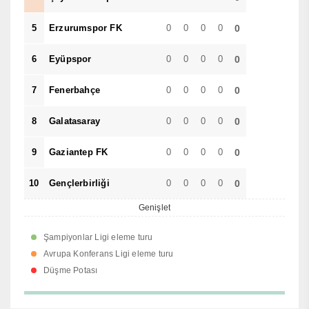
5
Erzurumspor FK
0
0
0
0
0
6
Eyüpspor
0
0
0
0
0
7
Fenerbahçe
0
0
0
0
0
8
Galatasaray
0
0
0
0
0
9
Gaziantep FK
0
0
0
0
0
10
Gençlerbirliği
0
0
0
0
0
Genişlet
Şampiyonlar Ligi eleme turu
Avrupa Konferans Ligi eleme turu
Düşme Potası