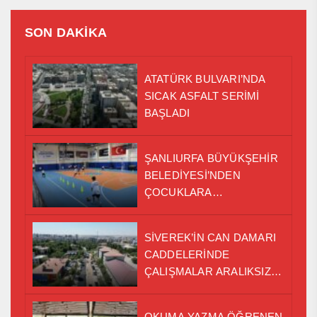
SON DAKİKA
ATATÜRK BULVARI’NDA
SICAK ASFALT SERİMİ
BAŞLADI
ŞANLIURFA BÜYÜKŞEHİR
BELEDİYESİ’NDEN
ÇOCUKLARA
PROFESYONEL
BASKETBOL EĞİTİMİ
SİVEREK’İN CAN DAMARI
CADDELERİNDE
ÇALIŞMALAR ARALIKSIZ
SÜRÜYOR
OKUMA YAZMA ÖĞRENEN