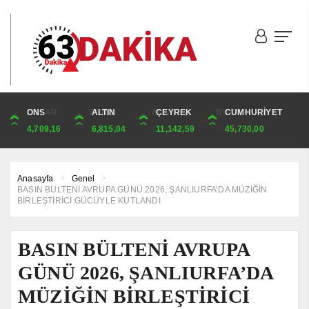
DOLAR
ONS
EURO
ALTIN
ALTIN
ÇEYREK
BIST
CUMHURİYET
44,9817
4,709,16
52,7583
6,815,04
6,815,04
11,142,59
1.841,78
45,730,00
Anasayfa
Genel
BASIN BÜLTENİ AVRUPA GÜNÜ 2026, ŞANLIURFA’DA MÜZİĞİN
BİRLEŞTİRİCİ GÜCÜYLE KUTLANDI
BASIN BÜLTENİ AVRUPA
GÜNÜ 2026, ŞANLIURFA’DA
MÜZİĞİN BİRLEŞTİRİCİ