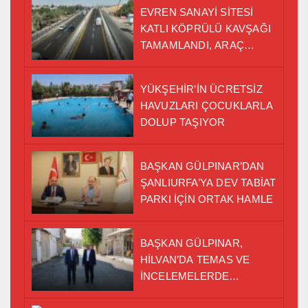
EVREN SANAYİ SİTESİ
KATLI KÖPRÜLÜ KAVŞAĞI
TAMAMLANDI, ARAÇ
GEÇİŞLERİ BAŞLADI
YÜKŞEHİR’İN ÜCRETSİZ
HAVUZLARI ÇOCUKLARLA
DOLUP TAŞIYOR
BAŞKAN GÜLPINAR’DAN
ŞANLIURFA’YA DEV TABİAT
PARKI İÇİN ORTAK HAMLE
BAŞKAN GÜLPINAR,
HİLVAN’DA TEMAS VE
İNCELEMELERDE
BULUNDU