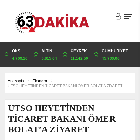
DOLAR
ONS
EURO
ALTIN
ALTIN
ÇEYREK
BIST
CUMHURİYET
44,9817
4,709,16
52,7583
6,815,04
6,815,04
11,142,59
1.841,78
45,730,00
Anasayfa
Ekonomi
UTSO HEYETİNDEN TİCARET BAKANI ÖMER BOLAT’A ZİYARET
UTSO HEYETİNDEN
TİCARET BAKANI ÖMER
BOLAT’A ZİYARET