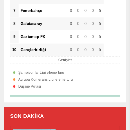
7
Fenerbahçe
0
0
0
0
0
8
Galatasaray
0
0
0
0
0
9
Gaziantep FK
0
0
0
0
0
10
Gençlerbirliği
0
0
0
0
0
Genişlet
Şampiyonlar Ligi eleme turu
Avrupa Konferans Ligi eleme turu
Düşme Potası
SON DAKİKA