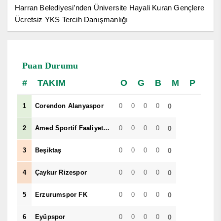
Harran Belediyesi’nden Üniversite Hayali Kuran Gençlere
Ücretsiz YKS Tercih Danışmanlığı
Puan Durumu
TAKIM
O
G
B
M
P
1
Corendon Alanyaspor
0
0
0
0
0
2
Amed Sportif Faaliyetler
0
0
0
0
0
3
Beşiktaş
0
0
0
0
0
4
Çaykur Rizespor
0
0
0
0
0
5
Erzurumspor FK
0
0
0
0
0
6
Eyüpspor
0
0
0
0
0