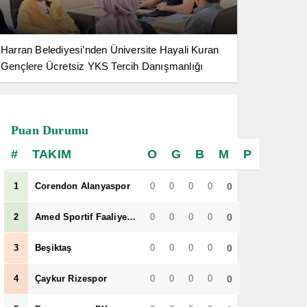
Harran Belediyesi’nden Üniversite Hayali Kuran
Gençlere Ücretsiz YKS Tercih Danışmanlığı
Puan Durumu
TAKIM
O
G
B
M
P
1
Corendon Alanyaspor
0
0
0
0
0
2
Amed Sportif Faaliyetler
0
0
0
0
0
3
Beşiktaş
0
0
0
0
0
4
Çaykur Rizespor
0
0
0
0
0