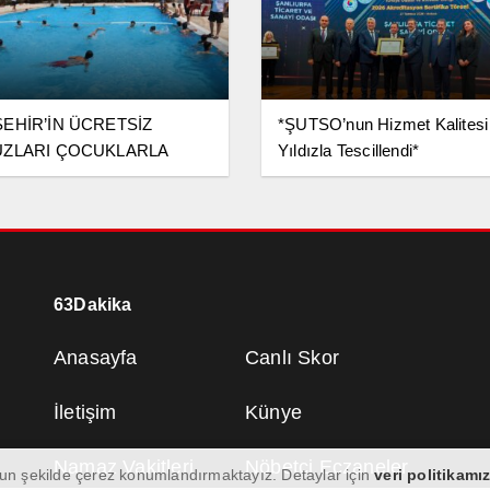
EHİR’İN ÜCRETSİZ
*ŞUTSO’nun Hizmet Kalitesi
ZLARI ÇOCUKLARLA
Yıldızla Tescillendi*
P TAŞIYOR
63Dakika
Anasayfa
Canlı Skor
İletişim
Künye
Namaz Vakitleri
Nöbetçi Eczaneler
ygun şekilde çerez konumlandırmaktayız. Detaylar için
veri politikamız