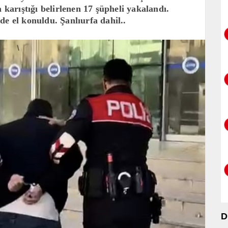
 karıştığı belirlenen 17 şüpheli yakalandı.
de el konuldu. Şanlıurfa dahil..
D