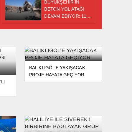
BÜYÜKŞEHİR’İN
BETON YOL ATAĞI
DEVAM EDİYOR: 11,5
KİLOMETRE
TAMAMLANDI
BALIKLIGÖL’E YAKIŞACAK
PROJE HAYATA GEÇİYOR
LI