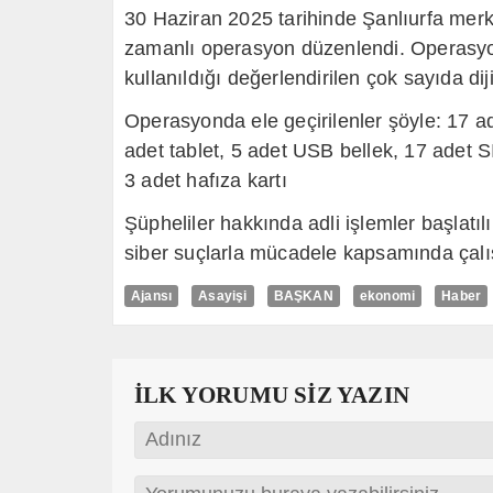
30 Haziran 2025 tarihinde Şanlıurfa merke
zamanlı operasyon düzenlendi. Operasyon
kullanıldığı değerlendirilen çok sayıda diji
Operasyonda ele geçirilenler şöyle: 17 ad
adet tablet, 5 adet USB bellek, 17 adet SI
3 adet hafıza kartı
Şüpheliler hakkında adli işlemler başlatı
siber suçlarla mücadele kapsamında çalışm
Ajansı
Asayişi
BAŞKAN
ekonomi
Haber
İLK YORUMU SİZ YAZIN