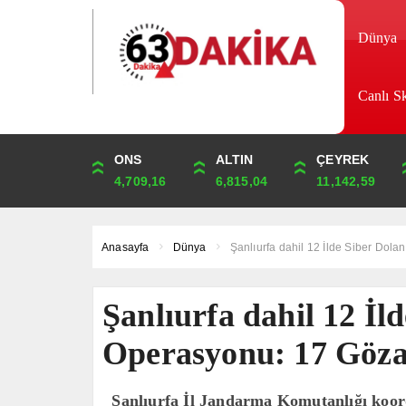
Dünya
Canlı S
DOLAR
ONS
EURO
ALTIN
STERLİN
ÇEYREK
44,9817
4,709,16
52,7583
6,815,04
60,8928
11,142,59
Anasayfa
Dünya
Şanlıurfa dahil 12 İlde Siber Dolan
Şanlıurfa dahil 12 İld
Operasyonu: 17 Göza
Şanlıurfa İl Jandarma Komutanlığı koord