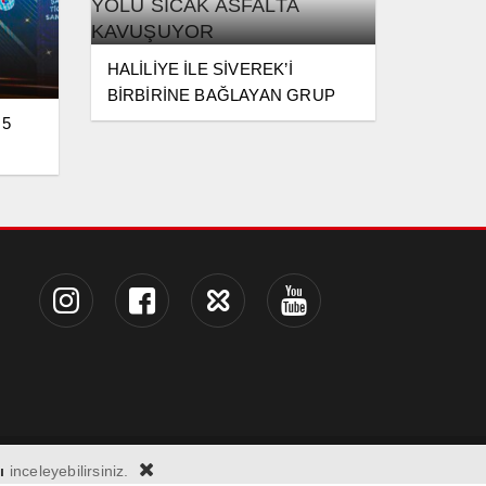
HALİLİYE İLE SİVEREK’İ
BİRBİRİNE BAĞLAYAN GRUP
YOLU SICAK ASFALTA
 5
KAVUŞUYOR
ı
inceleyebilirsiniz.