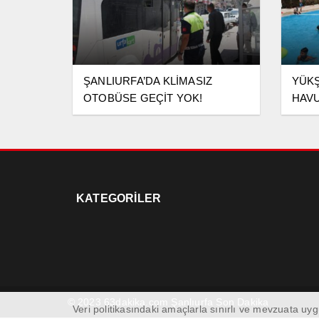
ŞANLIURFA’DA KLİMASIZ
YÜKŞ
OTOBÜSE GEÇİT YOK!
HAVU
DOLU
KATEGORİLER
© 2023 63dakika.com Şanlıurfa Son Dakika
Veri politikasındaki amaçlarla sınırlı ve mevzuata u