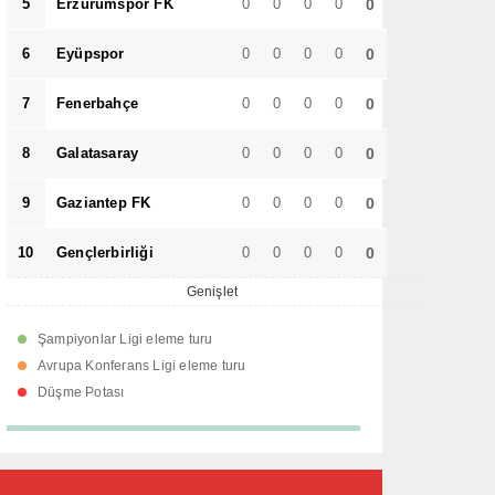
5
Erzurumspor FK
0
0
0
0
0
6
Eyüpspor
0
0
0
0
0
7
Fenerbahçe
0
0
0
0
0
8
Galatasaray
0
0
0
0
0
9
Gaziantep FK
0
0
0
0
0
10
Gençlerbirliği
0
0
0
0
0
Genişlet
Şampiyonlar Ligi eleme turu
Avrupa Konferans Ligi eleme turu
Düşme Potası