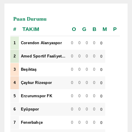
Puan Durumu
TAKIM
O
G
B
M
P
1
Corendon Alanyaspor
0
0
0
0
0
2
Amed Sportif Faaliyetler
0
0
0
0
0
3
Beşiktaş
0
0
0
0
0
4
Çaykur Rizespor
0
0
0
0
0
5
Erzurumspor FK
0
0
0
0
0
6
Eyüpspor
0
0
0
0
0
7
Fenerbahçe
0
0
0
0
0