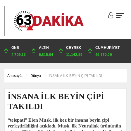
DOLAR
ONS
EURO
ALTIN
ALTIN
ÇEYREK
BIST
CUMHURİYET
44,9817
4,709,16
52,7583
6,815,04
6,815,04
11,142,59
1.841,78
45,730,00
Anasayfa
Dünya
İNSANA İLK BEYİN ÇİPİ TAKILDI
İNSANA İLK BEYİN ÇİPİ
TAKILDI
“telepati” Elon Musk, ilk kez bir insana beyin çipi
yerleştirildiğini açıkladı. Musk, ilk Neuralink ürününün