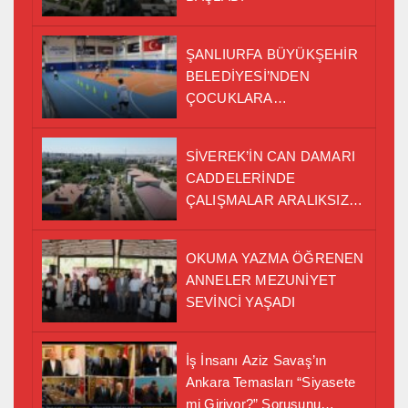
ŞANLIURFA BÜYÜKŞEHİR
BELEDİYESİ’NDEN
ÇOCUKLARA
PROFESYONEL
BASKETBOL EĞİTİMİ
SİVEREK’İN CAN DAMARI
CADDELERİNDE
ÇALIŞMALAR ARALIKSIZ
SÜRÜYOR
OKUMA YAZMA ÖĞRENEN
ANNELER MEZUNİYET
SEVİNCİ YAŞADI
İş İnsanı Aziz Savaş’ın
Ankara Temasları “Siyasete
mi Giriyor?” Sorusunu