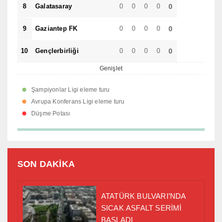
8
Galatasaray
0
0
0
0
0
9
Gaziantep FK
0
0
0
0
0
10
Gençlerbirliği
0
0
0
0
0
Genişlet
Şampiyonlar Ligi eleme turu
Avrupa Konferans Ligi eleme turu
Düşme Potası
SON DAKİKA
ATATÜRK BULVARI’NDA
SICAK ASFALT SERİMİ
BAŞLADI