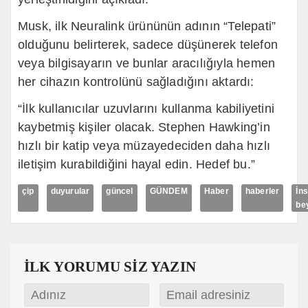
Musk, ilk Neuralink ürününün adının “
Telepati
”
olduğunu belirterek, sadece düşünerek telefon
veya bilgisayarın ve bunlar aracılığıyla hemen
her cihazın kontrolünü sağladığını aktardı:
“İlk kullanıcılar uzuvlarını kullanma kabiliyetini
kaybetmiş kişiler olacak. Stephen
Hawking’in
hızlı bir katip veya müzayedeciden daha hızlı
iletişim kurabildiğini hayal edin. Hedef bu.”
çip
duyurular
güncel
GÜNDEM
Haber
haberler
İn
be
İLK YORUMU SİZ YAZIN