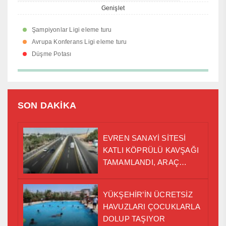
Genişlet
Şampiyonlar Ligi eleme turu
Avrupa Konferans Ligi eleme turu
Düşme Potası
SON DAKİKA
EVREN SANAYİ SİTESİ
KATLI KÖPRÜLÜ KAVŞAĞI
TAMAMLANDI, ARAÇ
GEÇİŞLERİ BAŞLADI
YÜKŞEHİR’İN ÜCRETSİZ
HAVUZLARI ÇOCUKLARLA
DOLUP TAŞIYOR