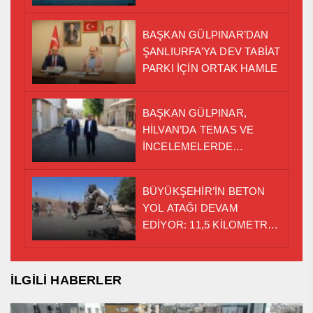
BAŞKAN GÜLPINAR’DAN
ŞANLIURFA’YA DEV TABİAT
PARKI İÇİN ORTAK HAMLE
BAŞKAN GÜLPINAR,
HİLVAN’DA TEMAS VE
İNCELEMELERDE
BULUNDU
BÜYÜKŞEHİR’İN BETON
YOL ATAĞI DEVAM
EDİYOR: 11,5 KİLOMETRE
TAMAMLANDI
İLGİLİ HABERLER