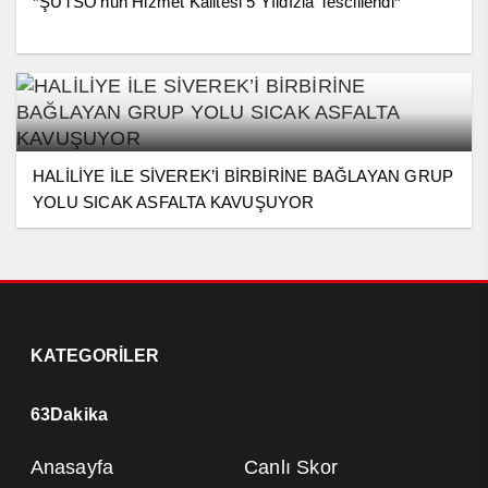
*ŞUTSO’nun Hizmet Kalitesi 5 Yıldızla Tescillendi*
HALİLİYE İLE SİVEREK’İ BİRBİRİNE BAĞLAYAN GRUP
YOLU SICAK ASFALTA KAVUŞUYOR
KATEGORİLER
63Dakika
Anasayfa
Canlı Skor