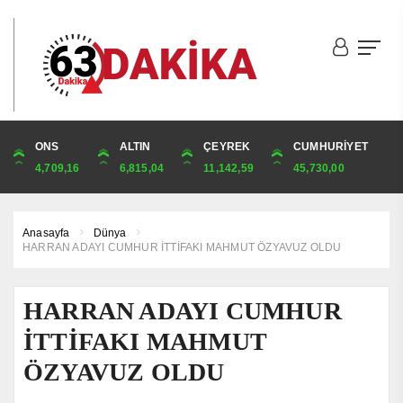
DOLAR
ONS
EURO
ALTIN
ALTIN
ÇEYREK
BIST
CUMHURİYET
44,9817
4,709,16
52,7583
6,815,04
6,815,04
11,142,59
1.841,78
45,730,00
Anasayfa
Dünya
HARRAN ADAYI CUMHUR İTTİFAKI MAHMUT ÖZYAVUZ OLDU
HARRAN ADAYI CUMHUR
İTTİFAKI MAHMUT
ÖZYAVUZ OLDU