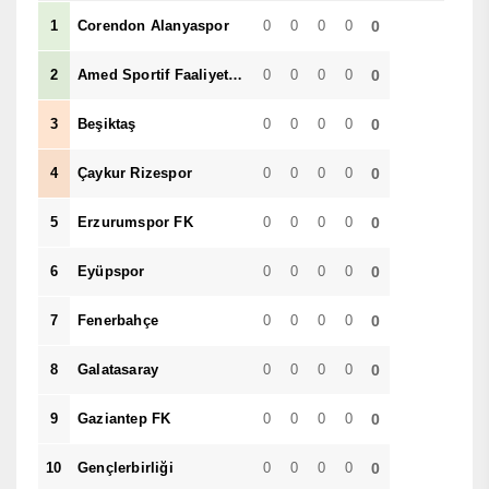
1
Corendon Alanyaspor
0
0
0
0
0
2
Amed Sportif Faaliyetler
0
0
0
0
0
3
Beşiktaş
0
0
0
0
0
4
Çaykur Rizespor
0
0
0
0
0
5
Erzurumspor FK
0
0
0
0
0
6
Eyüpspor
0
0
0
0
0
7
Fenerbahçe
0
0
0
0
0
8
Galatasaray
0
0
0
0
0
9
Gaziantep FK
0
0
0
0
0
10
Gençlerbirliği
0
0
0
0
0