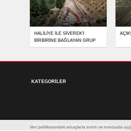
HALİLİYE İLE SİVEREK’İ
AÇIK
BİRBİRİNE BAĞLAYAN GRUP
YOLU SICAK ASFALTA
KAVUŞUYOR
KATEGORİLER
© 2023 63dakika.com Şanlıurfa Son Dakika
Veri politikasındaki amaçlarla sınırlı ve mevzuata u