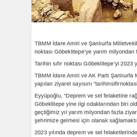
TBMM İdare Amiri ve
Şanlıurfa
Milletveki
noktası Göbeklitepe’ye yarım milyondan fa
Tarihin sıfır noktası Göbeklitepe’yi 2023 yı
TBMM İdare Amiri ve AK Parti Şanlıurfa M
yapılan ziyaret sayısını “tarihinsifirnoktas
Eyyüpoğlu, “Deprem ve sel felaketine rağm
Göbeklitepe yine ilgi odaklarından biri old
geçtiğimiz yıl yarım milyondan fazla ziyare
şehrimize gelmesi için olanak sağlamaktı
2023 yılında deprem ve sel felaketlerinde