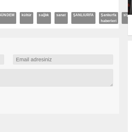
GÜNDEM
kültür
sağlık
sanat
ŞANLIURFA
Şanlıurfa
siya
haberleri