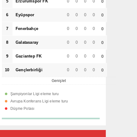
5
Erzurumspor FK
0
0
0
0
0
6
Eyüpspor
0
0
0
0
0
7
Fenerbahçe
0
0
0
0
0
8
Galatasaray
0
0
0
0
0
9
Gaziantep FK
0
0
0
0
0
10
Gençlerbirliği
0
0
0
0
0
Genişlet
Şampiyonlar Ligi eleme turu
Avrupa Konferans Ligi eleme turu
Düşme Potası