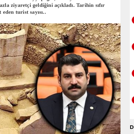
la ziyaretçi geldiğini açıkladı. Tarihin sıfır
 eden turist sayısı..
D