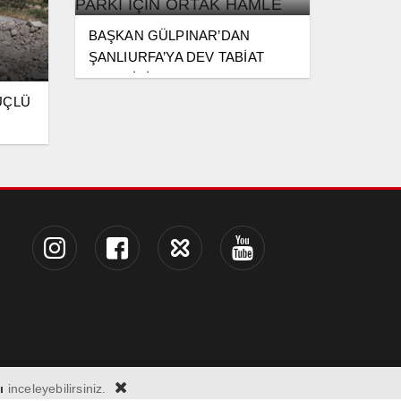
BAŞKAN GÜLPINAR’DAN
ŞANLIURFA’YA DEV TABİAT
PARKI İÇİN ORTAK HAMLE
ÜÇLÜ
ı
inceleyebilirsiniz.