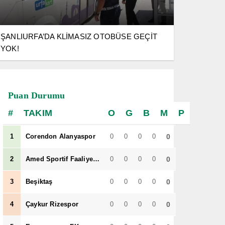
set
spor
tarih
Urfa
ŞANLIURFA’DA KLİMASIZ OTOBÜSE GEÇİT
haber
YOK!
Puan Durumu
TAKIM
O
G
B
M
P
1
Corendon Alanyaspor
0
0
0
0
0
2
Amed Sportif Faaliyetler
0
0
0
0
0
3
Beşiktaş
0
0
0
0
0
4
Çaykur Rizespor
0
0
0
0
0