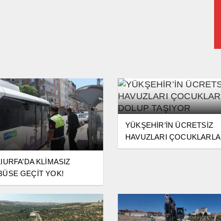
YÜKŞEHİR’İN ÜCRETSİZ
HAVUZLARI ÇOCUKLARLA
DOLUP TAŞIYOR
IURFA’DA KLİMASIZ
ÜSE GEÇİT YOK!