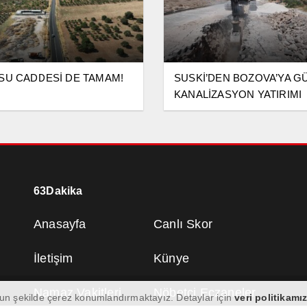
SU CADDESİ DE TAMAM!
SUSKİ’DEN BOZOVA’YA G
KANALİZASYON YATIRIMI
63Dakika
Anasayfa
Canlı Skor
İletişim
Künye
Namaz Vakitleri
Nöbetçi Eczaneler
ygun şekilde çerez konumlandırmaktayız. Detaylar için
veri politikamız