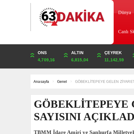
Dünya
Canlı S
DOLAR
ONS
EURO
ALTIN
STERLİN
ÇEYREK
44,9817
4,709,16
52,7583
6,815,04
60,8928
11,142,59
Anasayfa
Genel
GÖBEKLİTEPEYE GELEN ZİYARETÇ
GÖBEKLİTEPEYE 
SAYISINI AÇIKLAD
TBMM İdare Amiri ve Şanlıurfa Milletveki