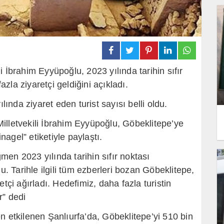
li İbrahim Eyyüpoğlu, 2023 yılında tarihin sıfır
zla ziyaretçi geldiğini açıkladı.
lında ziyaret eden turist sayısı belli oldu.
illetvekili İbrahim Eyyüpoğlu, Göbeklitepe’ye
inagel” etiketiyle paylaştı.
en 2023 yılında tarihin sıfır noktası
u. Tarihle ilgili tüm ezberleri bozan Göbeklitepe,
tçi ağırladı. Hedefimiz, daha fazla turistin
r” dedi
n etkilenen Şanlıurfa’da, Göbeklitepe’yi 510 bin