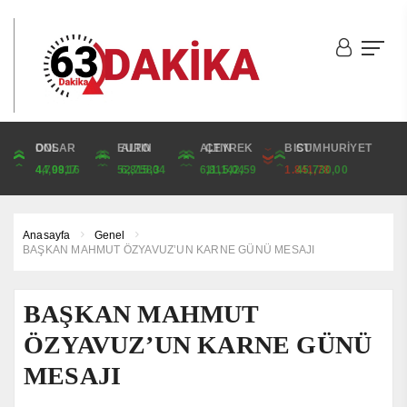
DOLAR
ONS
EURO
ALTIN
ALTIN
ÇEYREK
BIST
CUMHURİYET
44,9817
4,709,16
52,7583
6,815,04
6,815,04
11,142,59
1.841,78
45,730,00
Anasayfa
Genel
BAŞKAN MAHMUT ÖZYAVUZ’UN KARNE GÜNÜ MESAJI
BAŞKAN MAHMUT
ÖZYAVUZ’UN KARNE GÜNÜ
MESAJI