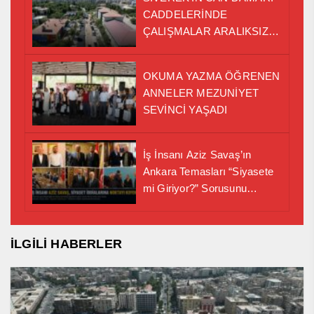
CADDELERİNDE
ÇALIŞMALAR ARALIKSIZ
SÜRÜYOR
OKUMA YAZMA ÖĞRENEN
ANNELER MEZUNİYET
SEVİNCİ YAŞADI
İş İnsanı Aziz Savaş’ın
Ankara Temasları “Siyasete
mi Giriyor?” Sorusunu
Gündeme Taşıd ı
İLGİLİ HABERLER