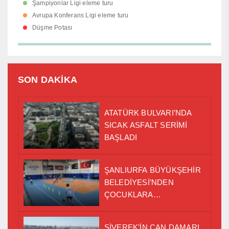
Şampiyonlar Ligi eleme turu
Avrupa Konferans Ligi eleme turu
Düşme Potası
SON DAKİKA
ATATÜRK BULVARI’NDA
SICAK ASFALT SERİMİ
BAŞLADI
ŞANLIURFA BÜYÜKŞEHİR
BELEDİYESİ’NDEN
ÇOCUKLARA
PROFESYONEL
BASKETBOL EĞİTİMİ
SİVEREK’İN CAN DAMARI