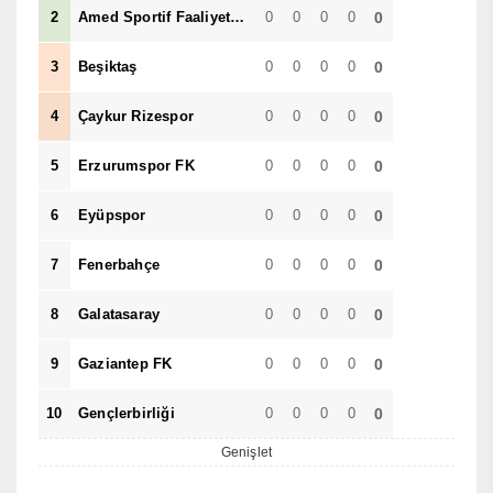
2
Amed Sportif Faaliyetler
0
0
0
0
0
3
Beşiktaş
0
0
0
0
0
4
Çaykur Rizespor
0
0
0
0
0
5
Erzurumspor FK
0
0
0
0
0
6
Eyüpspor
0
0
0
0
0
7
Fenerbahçe
0
0
0
0
0
8
Galatasaray
0
0
0
0
0
9
Gaziantep FK
0
0
0
0
0
10
Gençlerbirliği
0
0
0
0
0
Genişlet