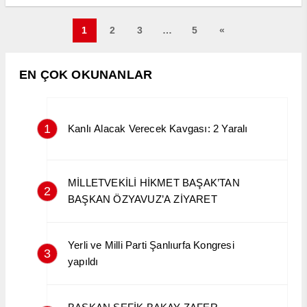
1
2
3
…
5
«
EN ÇOK OKUNANLAR
1
Kanlı Alacak Verecek Kavgası: 2 Yaralı
MİLLETVEKİLİ HİKMET BAŞAK’TAN
2
BAŞKAN ÖZYAVUZ’A ZİYARET
Yerli ve Milli Parti Şanlıurfa Kongresi
3
yapıldı