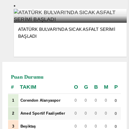
ATATÜRK BULVARI’NDA SICAK ASFALT SERİMİ
BAŞLADI
Puan Durumu
TAKIM
O
G
B
M
P
1
Corendon Alanyaspor
0
0
0
0
0
2
Amed Sportif Faaliyetler
0
0
0
0
0
3
Beşiktaş
0
0
0
0
0