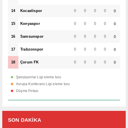
14
Kocaelispor
0
0
0
0
0
15
Konyaspor
0
0
0
0
0
16
Samsunspor
0
0
0
0
0
17
Trabzonspor
0
0
0
0
0
18
Çorum FK
0
0
0
0
0
Şampiyonlar Ligi eleme turu
Avrupa Konferans Ligi eleme turu
Düşme Potası
SON DAKİKA