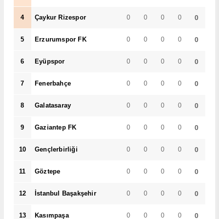
4
Çaykur Rizespor
0
0
0
0
0
5
Erzurumspor FK
0
0
0
0
0
6
Eyüpspor
0
0
0
0
0
7
Fenerbahçe
0
0
0
0
0
8
Galatasaray
0
0
0
0
0
9
Gaziantep FK
0
0
0
0
0
10
Gençlerbirliği
0
0
0
0
0
11
Göztepe
0
0
0
0
0
12
İstanbul Başakşehir
0
0
0
0
0
13
Kasımpaşa
0
0
0
0
0