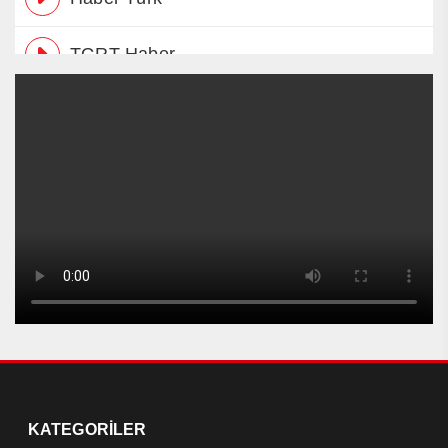
TGRT Haber
TRT Çocuk
TRT Haber
Tv8.5
Kanal D
TRT Spor
Show TV
KATEGORİLER
Star TV